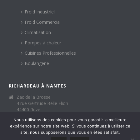
Froid Industriel
Froid Commercial
Climatisation
Pompes à chaleur
Cuisines Professionnelles
Boulangerie
RICHARDEAU À NANTES
Zac de la Brosse
4 rue Gertrude Belle Elion
44400 Rezé
02 40 65 01 32
Nous utilisons des cookies pour vous garantir la meilleure
expérience sur notre site web. Si vous continuez à utiliser ce
accueil@sas-richardeau.com
site, nous supposerons que vous en êtes satisfait.